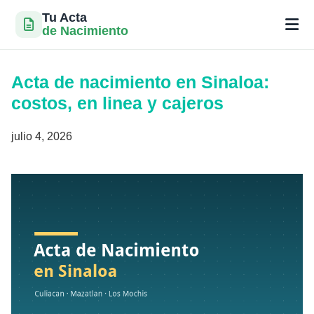
Tu Acta
de Nacimiento
Saltar
al
Acta de nacimiento en Sinaloa:
contenido
costos, en linea y cajeros
julio 4, 2026