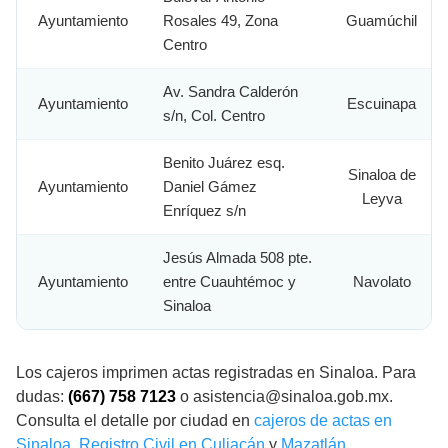
Ayuntamiento
Rosales 49, Zona
Guamúchil
Centro
Av. Sandra Calderón
Ayuntamiento
Escuinapa
s/n, Col. Centro
Benito Juárez esq.
Sinaloa de
Ayuntamiento
Daniel Gámez
Leyva
Enríquez s/n
Jesús Almada 508 pte.
Ayuntamiento
entre Cuauhtémoc y
Navolato
Sinaloa
Los cajeros imprimen actas registradas en Sinaloa. Para
dudas:
(667) 758 7123
o asistencia@sinaloa.gob.mx.
Consulta el detalle por ciudad en
cajeros de actas en
Sinaloa
,
Registro Civil en Culiacán
y
Mazatlán
.