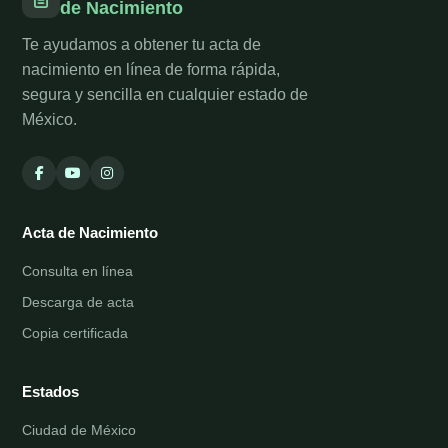
de Nacimiento
Te ayudamos a obtener tu acta de
nacimiento en línea de forma rápida,
segura y sencilla en cualquier estado de
México.
Acta de Nacimiento
Consulta en línea
Descarga de acta
Copia certificada
Estados
Ciudad de México