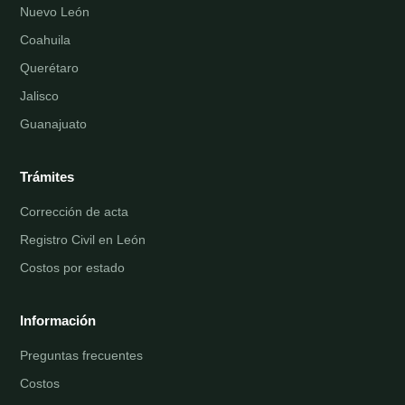
Nuevo León
Coahuila
Querétaro
Jalisco
Guanajuato
Trámites
Corrección de acta
Registro Civil en León
Costos por estado
Información
Preguntas frecuentes
Costos