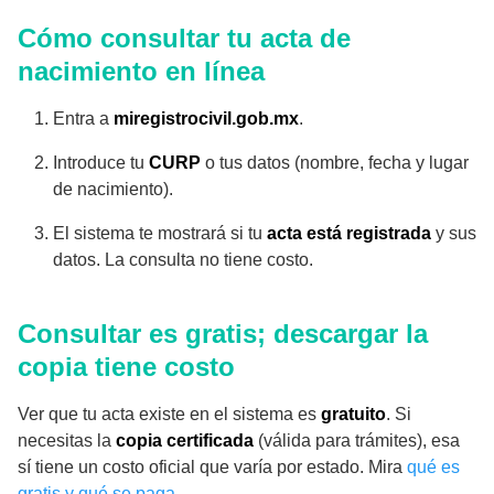
Cómo consultar tu acta de
nacimiento en línea
Entra a
miregistrocivil.gob.mx
.
Introduce tu
CURP
o tus datos (nombre, fecha y lugar
de nacimiento).
El sistema te mostrará si tu
acta está registrada
y sus
datos. La consulta no tiene costo.
Consultar es gratis; descargar la
copia tiene costo
Ver que tu acta existe en el sistema es
gratuito
. Si
necesitas la
copia certificada
(válida para trámites), esa
sí tiene un costo oficial que varía por estado. Mira
qué es
gratis y qué se paga
.