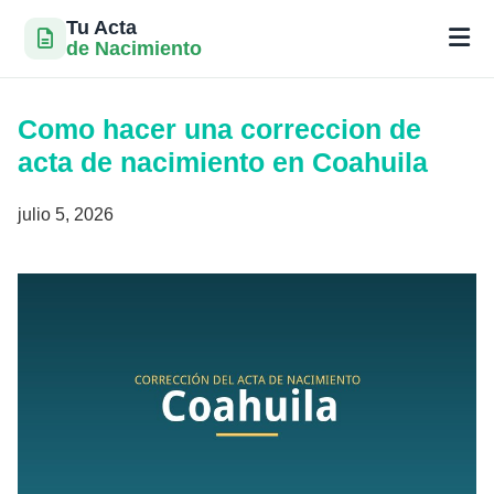
Tu Acta
de Nacimiento
Saltar
al
Como hacer una correccion de
contenido
acta de nacimiento en Coahuila
julio 5, 2026