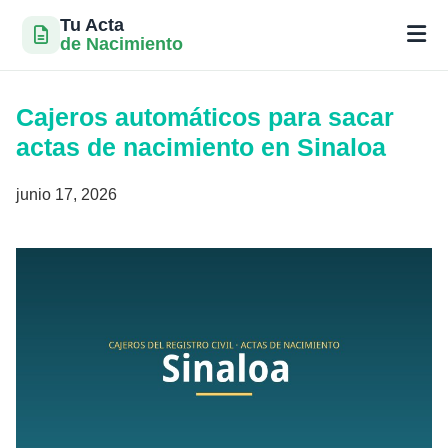
Tu Acta
de Nacimiento
Saltar
al
Cajeros automáticos para sacar
contenido
actas de nacimiento en Sinaloa
junio 17, 2026