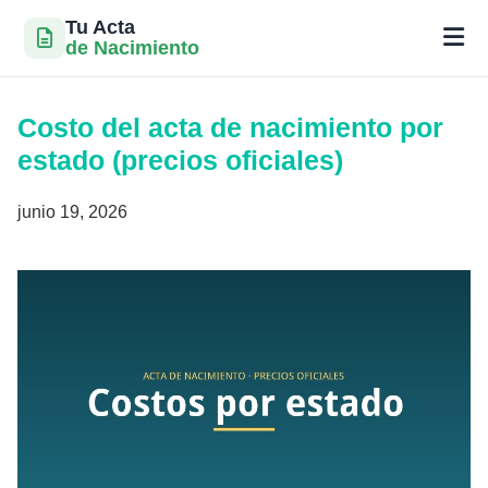
Tu Acta
de Nacimiento
Saltar
al
Costo del acta de nacimiento por
contenido
estado (precios oficiales)
junio 19, 2026