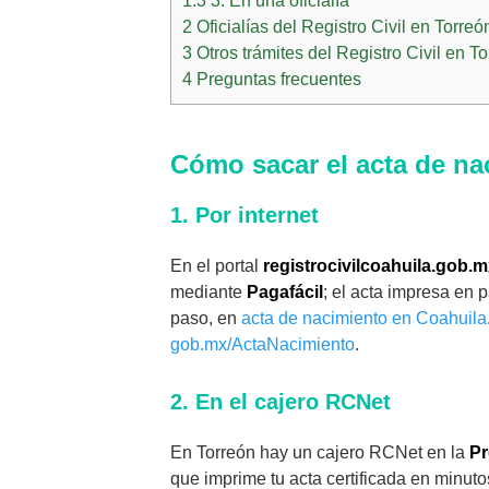
1.3
3. En una oficialía
2
Oficialías del Registro Civil en Torreó
3
Otros trámites del Registro Civil en T
4
Preguntas frecuentes
Cómo sacar el acta de na
1. Por internet
En el portal
registrocivilcoahuila.gob.
mediante
Pagafácil
; el acta impresa en 
paso, en
acta de nacimiento en Coahuila
gob.mx/ActaNacimiento
.
2. En el cajero RCNet
En Torreón hay un cajero RCNet en la
Pr
que imprime tu acta certificada en minuto