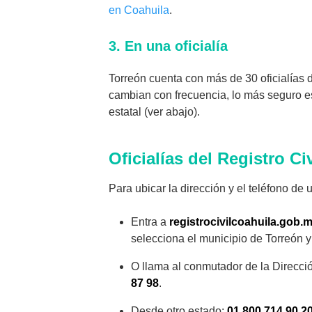
en Coahuila
.
3. En una oficialía
Torreón cuenta con más de 30 oficialías d
cambian con frecuencia, lo más seguro es l
estatal (ver abajo).
Oficialías del Registro Ci
Para ubicar la dirección y el teléfono de 
Entra a
registrocivilcoahuila.gob.
selecciona el municipio de Torreón y l
O llama al conmutador de la Direcció
87 98
.
Desde otro estado:
01 800 714 90 2