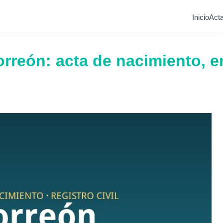
Inicio
Act
orreón: acta de nacimiento, en