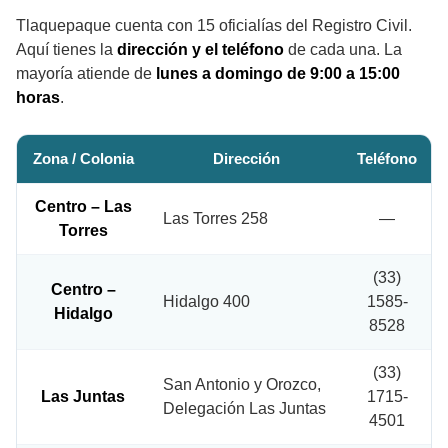
Tlaquepaque cuenta con 15 oficialías del Registro Civil.
Aquí tienes la
dirección y el teléfono
de cada una. La
mayoría atiende de
lunes a domingo de 9:00 a 15:00
horas
.
Zona / Colonia
Dirección
Teléfono
Centro – Las
Las Torres 258
—
Torres
(33)
Centro –
Hidalgo 400
1585-
Hidalgo
8528
(33)
San Antonio y Orozco,
Las Juntas
1715-
Delegación Las Juntas
4501