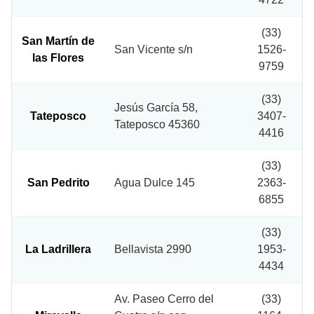
(33)
San Martín de
San Vicente s/n
1526-
las Flores
9759
(33)
Jesús García 58,
Tateposco
3407-
Tateposco 45360
4416
(33)
San Pedrito
Agua Dulce 145
2363-
6855
(33)
La Ladrillera
Bellavista 2990
1953-
4434
Av. Paseo Cerro del
(33)