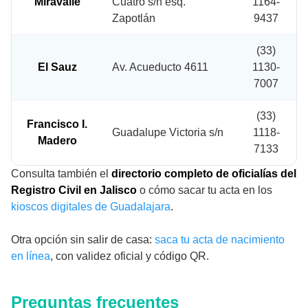
Miravalle
Cuatro s/n esq.
1164-
Zapotlán
9437
(33)
El Sauz
Av. Acueducto 4611
1130-
7007
(33)
Francisco I.
Guadalupe Victoria s/n
1118-
Madero
7133
Consulta también el
directorio completo de oficialías del
Registro Civil en Jalisco
o cómo sacar tu acta en los
kioscos digitales de Guadalajara
.
Otra opción sin salir de casa:
saca tu acta de nacimiento
en línea
, con validez oficial y código QR.
Preguntas frecuentes