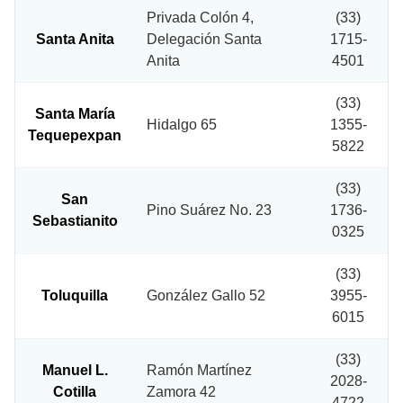
Privada Colón 4,
(33)
Santa Anita
Delegación Santa
1715-
Anita
4501
(33)
Santa María
Hidalgo 65
1355-
Tequepexpan
5822
(33)
San
Pino Suárez No. 23
1736-
Sebastianito
0325
(33)
Toluquilla
González Gallo 52
3955-
6015
(33)
Manuel L.
Ramón Martínez
2028-
Cotilla
Zamora 42
4722