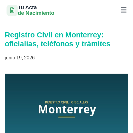
Tu Acta
de Nacimiento
Saltar
al
Registro Civil en Monterrey:
contenido
oficialías, teléfonos y trámites
junio 19, 2026