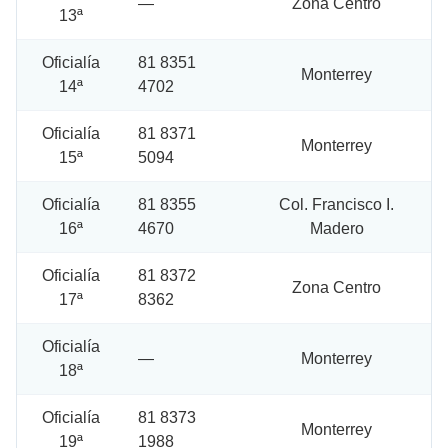
—
Zona Centro
13ª
Oficialía
81 8351
Monterrey
14ª
4702
Oficialía
81 8371
Monterrey
15ª
5094
Oficialía
81 8355
Col. Francisco I.
16ª
4670
Madero
Oficialía
81 8372
Zona Centro
17ª
8362
Oficialía
—
Monterrey
18ª
Oficialía
81 8373
Monterrey
19ª
1988