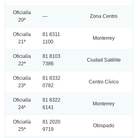
Oficialía
—
Zona Centro
20ª
Oficialía
81 8311
Monterrey
21ª
1100
Oficialía
81 8103
Ciudad Satélite
22ª
7386
Oficialía
81 8332
Centro Cívico
23ª
0782
Oficialía
81 8322
Monterrey
24ª
6141
Oficialía
81 2020
Obispado
25ª
9719