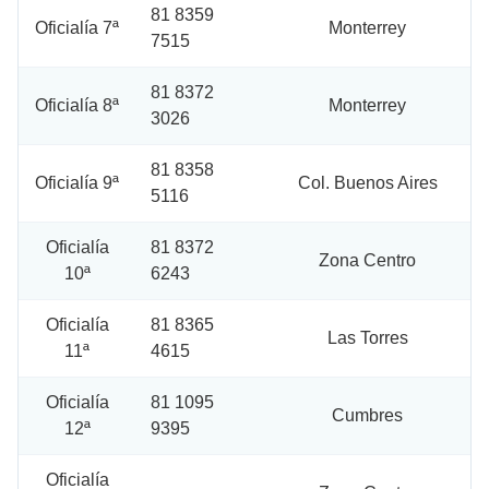
81 8359
Oficialía 7ª
Monterrey
7515
81 8372
Oficialía 8ª
Monterrey
3026
81 8358
Oficialía 9ª
Col. Buenos Aires
5116
Oficialía
81 8372
Zona Centro
10ª
6243
Oficialía
81 8365
Las Torres
11ª
4615
Oficialía
81 1095
Cumbres
12ª
9395
Oficialía