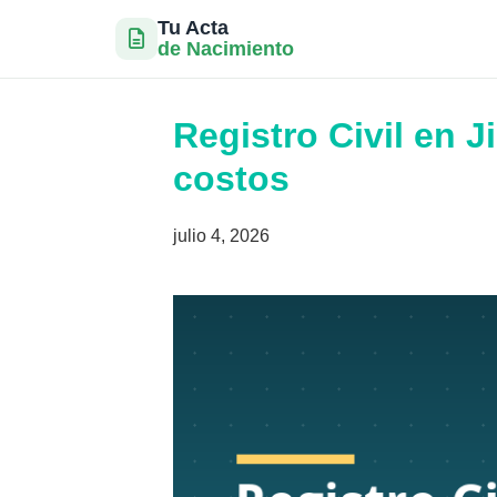
Tu Acta
de Nacimiento
Saltar
al
Registro Civil en J
contenido
costos
julio 4, 2026