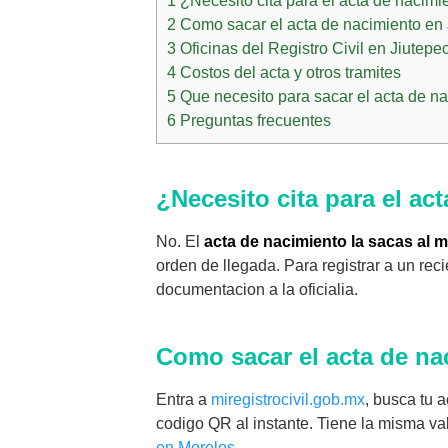
1
¿Necesito cita para el acta de nacimi
2
Como sacar el acta de nacimiento en J
3
Oficinas del Registro Civil en Jiutepe
4
Costos del acta y otros tramites
5
Que necesito para sacar el acta de n
6
Preguntas frecuentes
¿Necesito cita para el ac
No. El
acta de nacimiento la sacas al
orden de llegada. Para registrar a un rec
documentacion a la oficialia.
Como sacar el acta de na
Entra a
miregistrocivil.gob.mx
, busca tu
codigo QR al instante. Tiene la misma val
en Morelos
.