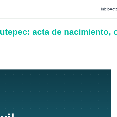
Inicio
Act
iutepec: acta de nacimiento, o