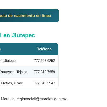
acta de nacimiento en linea
l en Jiutepec
n
Teléfono
ro, Jiutepec
777 609 6252
 Yautepec, Tejalpa
777 319 7959
0 Metros, Civac
777 319 5947
e Morelos: registrocivil@morelos.gob.mx.