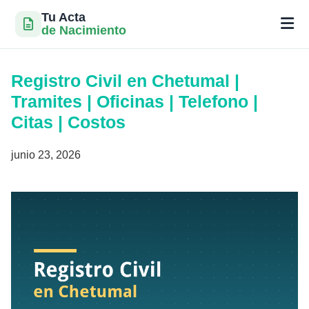
Tu Acta
de Nacimiento
Saltar
al
Registro Civil en Chetumal |
contenido
Tramites | Oficinas | Telefono |
Citas | Costos
junio 23, 2026