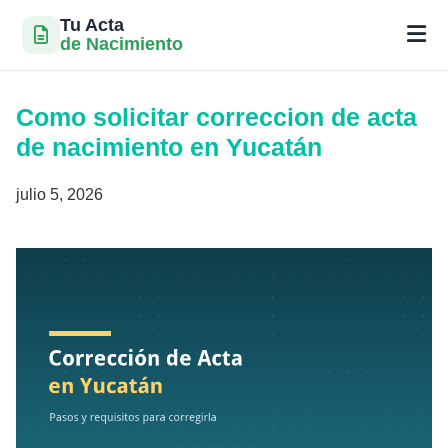
Tu Acta
de Nacimiento
Saltar
al
Como solicitar correccion de acta
contenido
de nacimiento en Yucatán
julio 5, 2026