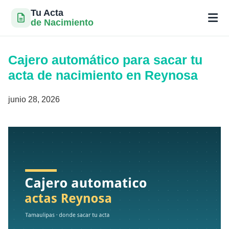
Tu Acta
de Nacimiento
Saltar
al
Cajero automático para sacar tu
contenido
acta de nacimiento en Reynosa
junio 28, 2026